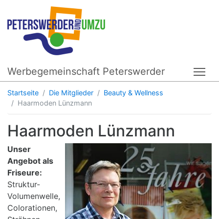
Werbegemeinschaft Peterswerder
Tog
Startseite
Die Mitglieder
Beauty & Wellness
Haarmoden Lünzmann
Haarmoden Lünzmann
Unser
Angebot als
Friseure:
Struktur-
Volumenwelle,
Colorationen,